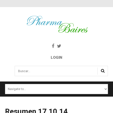
LOGIN
Buscar...
INICIO
NOTICIAS
SALUD E INTERÉS PÚBLICO
Resumen
17.10.14