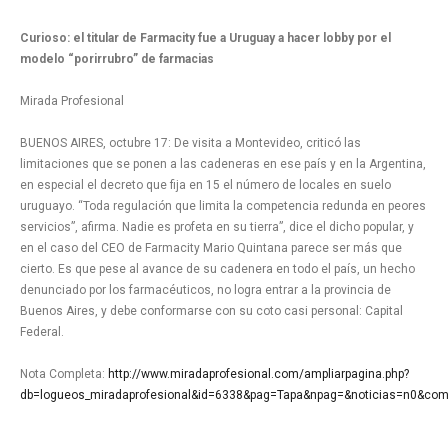
Curioso: el titular de Farmacity fue a Uruguay a hacer lobby por el
modelo “porirrubro” de farmacias
Mirada Profesional
BUENOS AIRES, octubre 17: De visita a Montevideo, criticó las
limitaciones que se ponen a las cadeneras en ese país y en la Argentina,
en especial el decreto que fija en 15 el número de locales en suelo
uruguayo. “Toda regulación que limita la competencia redunda en peores
servicios”, afirma. Nadie es profeta en su tierra”, dice el dicho popular, y
en el caso del CEO de Farmacity Mario Quintana parece ser más que
cierto. Es que pese al avance de su cadenera en todo el país, un hecho
denunciado por los farmacéuticos, no logra entrar a la provincia de
Buenos Aires, y debe conformarse con su coto casi personal: Capital
Federal.
Nota Completa:
http://www.miradaprofesional.com/ampliarpagina.php?
db=logueos_miradaprofesional&id=6338&pag=Tapa&npag=&noticias=n0&co