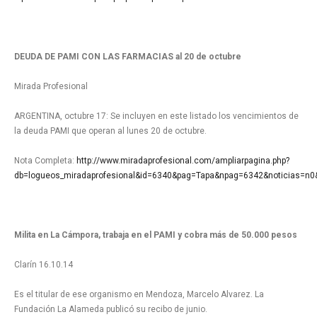
DEUDA DE PAMI CON LAS FARMACIAS al 20 de octubre
Mirada Profesional
ARGENTINA, octubre 17: Se incluyen en este listado los vencimientos de
la deuda PAMI que operan al lunes 20 de octubre.
Nota Completa:
http://www.miradaprofesional.com/ampliarpagina.php?
db=logueos_miradaprofesional&id=6340&pag=Tapa&npag=6342&noticias=n0
Milita en La Cámpora, trabaja en el PAMI y cobra más de 50.000 pesos
Clarín 16.10.14
Es el titular de ese organismo en Mendoza, Marcelo Alvarez. La
Fundación La Alameda publicó su recibo de junio.