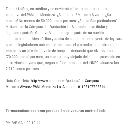
Tiene 41 años, es médico y en noviembre fue nombrado director
ejecutivo del PAMI en Mendoza. ¿Su nombre? Marcelo Alvarez. ¿Su
sueldo? No menos de 50.000 pesos por mes. ¿Sus señas particulares?
Militante de la Cámpora. La Fundación La Alameda -cuyo titular y
legislador porteño Gustavo Vera dona gran parte de su sueldo a
instituciones de bien público y acaba de presentar un proyecto de ley para
que los legisladores cobren lo mismo que el promedio de un director de
escuela y un jefe de servicio de hospital- denunció que Alvarez cobra
"70.000 pesos" por mes, un sueldo "muy alejado del salario promedio en
la provincia cuyana que, según el último estudio del INDEC, alcanza los
7.712 pesos por mes.
Nota Completa:
http://www.clarin.com/politica/La_Campora-
Marcelo_Alvarez-PAMI-Mendoza-La_Alameda_0_1231077288.html
Farmacéuticas aceleran producción de vacunas contra ébola
PM FARMA – 02.10.14