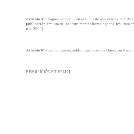
Artículo 5°.
- Hágase saber que en el supuesto que el MINIST
publicación gratuita de los instrumentos homologados, resultara apl
(t.o. 2004).
Artículo 6°.
- Comuníquese, publíquese, dése a la Dirección Naciona
RESOLUCIÓN S.T. N°
1501