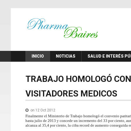
INICIO
NOTICIAS
SALUD E INTERÉS PÚ
TRABAJO
HOMOLOGÓ
CON
VISITADORES
MEDICOS
on 12 Oct 2012
Finalmente el Ministerio de Trabajo homologó el convenio paritari
hasta julio de 2013 y concede un incremento del 33 por ciento, aun
alcanza al 35,4 por ciento, la cifra record de aumento conseguida e