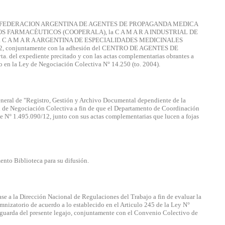
ntre la FEDERACION ARGENTINA DE AGENTES DE PROPAGANDA MEDICA
S FARMACÉUTICOS (COOPERALA), la C A M A R A INDUSTRIAL DE
 C A M A R A ARGENTINA DE ESPECIALIDADES MEDICINALES
0/12, conjuntamente con la adhesión del CENTRO DE AGENTES DE
l expediente precitado y con las actas complementarias obrantes a
o en la Ley de Negociación Colectiva N° 14.250 (to. 2004).
General de "Registro, Gestión y Archivo Documental dependiente de la
de Negociación Colectiva a fin de que el Departamento de Coordinación
te N° 1.495.090/12, junto con sus actas complementarias que lucen a fojas
nto Biblioteca para su difusión.
pase a la Dirección Nacional de Regulaciones del Trabajo a fin de evaluar la
nizatorio de acuerdo a lo establecido en el Articulo 245 de la Ley N°
la guarda del presente legajo, conjuntamente con el Convenio Colectivo de