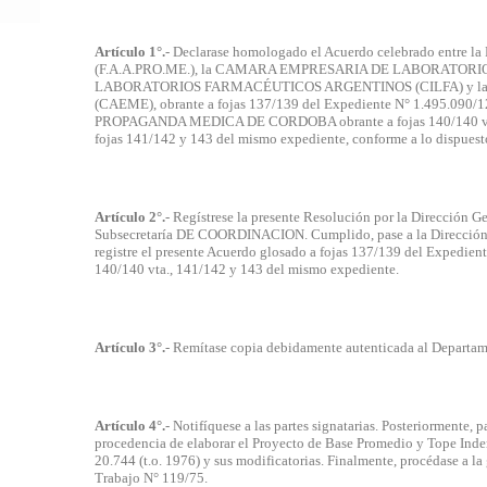
Artículo 1°.
- Declarase homologado el Acuerdo celebrado e
(F.A.A.PRO.ME.), la CAMARA EMPRESARIA DE LABORATORIO
LABORATORIOS FARMACÉUTICOS ARGENTINOS (CILFA) y la
(CAEME), obrante a fojas 137/139 del Expediente N° 1.495.09
PROPAGANDA MEDICA DE CORDOBA obrante a fojas 140/140 vta. de
fojas 141/142 y 143 del mismo expediente, conforme a lo dispuest
Artículo 2°.
- Regístrese la presente Resolución por la Dirección 
Subsecretaría DE COORDINACION. Cumplido, pase a la Dirección 
registre el presente Acuerdo glosado a fojas 137/139 del Expedien
140/140 vta., 141/142 y 143 del mismo expediente.
Artículo 3°.
- Remítase copia debidamente autenticada al Departame
Artículo 4°.
- Notifíquese a las partes signatarias. Posteriormente, 
procedencia de elaborar el Proyecto de Base Promedio y Tope Indem
20.744 (t.o. 1976) y sus modificatorias. Finalmente, procédase a 
Trabajo N° 119/75.