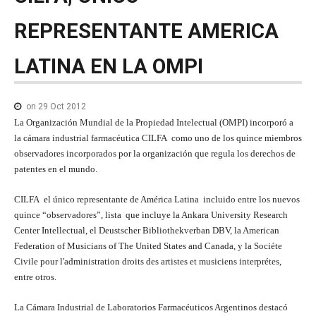
NOTICIAS MEDICAMENTOS
REPRESENTANTE
AMERICA
CONTACTO
LATINA
EN
LA
OMPI
on 29 Oct 2012
La Organización Mundial de la Propiedad Intelectual (OMPI) incorporó a
la cámara industrial farmacéutica CILFA como uno de los quince miembros
observadores incorporados por la organización que regula los derechos de
patentes en el mundo.
CILFA el único representante de América Latina incluido entre los nuevos
quince “observadores”, lista que incluye la Ankara University Research
Center Intellectual, el Deustscher Bibliothekverban DBV, la American
Federation of Musicians of The United States and Canada, y la Sociéte
Civile pour l'administration droits des artistes et musiciens interprétes,
entre otros.
La Cámara Industrial de Laboratorios Farmacéuticos Argentinos destacó