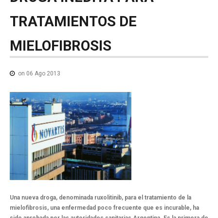
NOTICIAS MEDICAMENTOS
TRATAMIENTOS
DE
CONTACTO
MIELOFIBROSIS
on 06 Ago 2013
Una nueva droga, denominada ruxolitinib, para el tratamiento de la
mielofibrosis, una enfermedad poco frecuente que es incurable, ha
sido aprobada por las autoridades sanitarias Argentina. Es la primera de