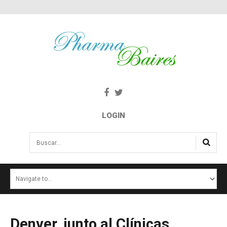
LOGIN
Buscar...
INICIO
NOTICIAS
SALUD E INTERÉS PÚBLICO
Denver,
junto
al
Clínicas