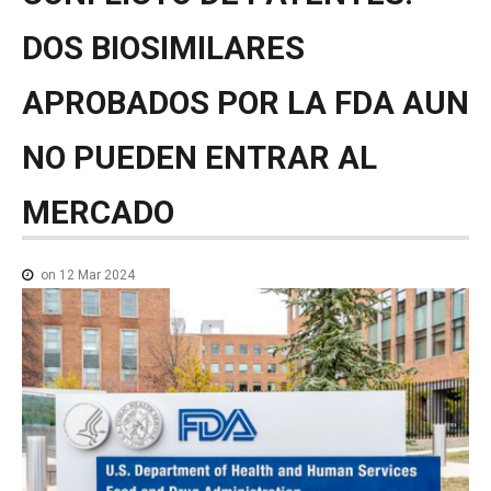
NOTICIAS MEDICAMENTOS
DOS
BIOSIMILARES
CONTACTO
APROBADOS
POR
LA
FDA
AUN
NO
PUEDEN
ENTRAR
AL
MERCADO
on 12 Mar 2024