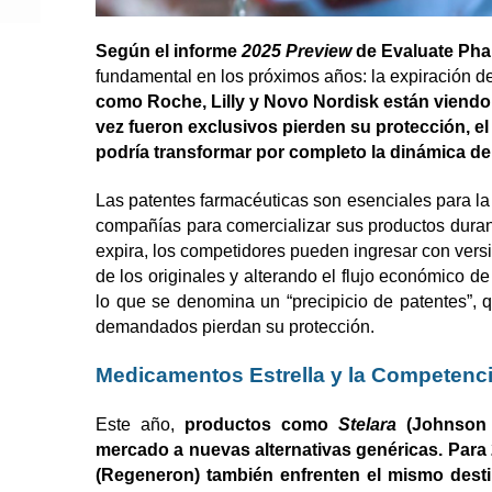
Según el informe
2025 Preview
de Evaluate Ph
fundamental en los próximos años: la expiración 
como Roche, Lilly y Novo Nordisk están viend
vez fueron exclusivos pierden su protección, e
podría transformar por completo la dinámica del
Las patentes farmacéuticas son esenciales para la 
compañías para comercializar sus productos duran
expira, los competidores pueden ingresar con vers
de los originales y alterando el flujo económico de
lo que se denomina un “precipicio de patentes”,
demandados pierdan su protección.
Medicamentos Estrella y la Competenc
Este año,
productos como
Stelara
(Johnson &
mercado a nuevas alternativas genéricas. Para
(Regeneron) también enfrenten el mismo dest