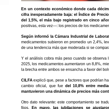
En un contexto económico donde cada décima
cifra inesperadamente baja: el Índice de Prec
del 1,5%, el más bajo registrado en cinco año
positivas, esta vez—: los precios de los medicame
Según informó la Cámara Industrial de Labora
medicamentos subieron en promedio un 2,4%, lev
de una tendencia más que moderada si se compara
Y el análisis cobra más peso cuando se observa 
2025, los medicamentos aumentaron un 8,8%, mient
la brecha entre ambos se ensancha a favor del bols
CILFA
explicó que, pese a factores que podrían h
cambio oficial, que fue
del 10,8% entre media
mantuvieron una dinámica de precios más cont
Otro dato relevante: este comportamiento se trad
fijos.
En mayo, las jubilaciones se ajustar