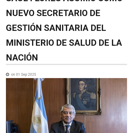
NOTICIAS MEDICAMENTOS
NUEVO
SECRETARIO
DE
CONTACTO
GESTIÓN
SANITARIA
DEL
MINISTERIO
DE
SALUD
DE
LA
NACIÓN
on 01 Sep 2025