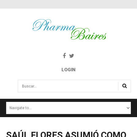
LOGIN
Buscar...
INICIO
NOTICIAS
SALUD E INTERÉS PÚBLICO
SAÚL
FLORES
ASUMIÓ
COMO