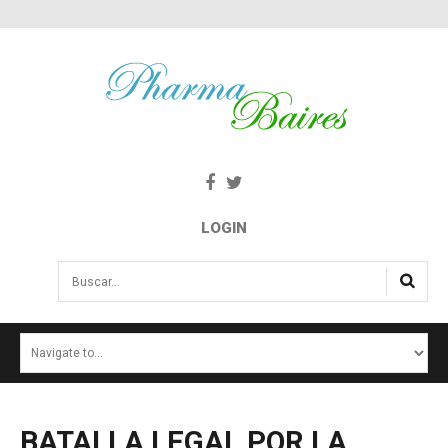
LOGIN
Buscar...
INICIO
NOTICIAS
SALUD E INTERÉS PÚBLICO
BATALLA
LEGAL
POR
LA