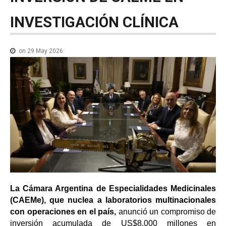
NOTICIAS MEDICAMENTOS
INVESTIGACIÓN
CLÍNICA
CONTACTO
on 29 May 2026
La Cámara Argentina de Especialidades Medicinales
(CAEMe), que nuclea a laboratorios multinacionales
con operaciones en el país,
anunció un compromiso de
inversión acumulada de US$8.000 millones en