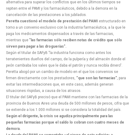
alternativa para superar los conflictos que en los últimos tiempos se
repiten entre el PAMI y los farmacéuticos, debido a la demora en la
cancelación de las prestaciones a los jubilados.
Peretta cuestionó el modelo de prestación del PAMI
estructurado en
torno a un convenio exclusivo con la industria farmacéutica, a la que le
paga los medicamentos dispensados a través de las farmacias,
mientras que
"las farmacias sólo reciben notas de crédito que sólo
sirven para pagar a las droguerías".
Según el titular de SAFyB "la industria funciona como antes los
terratenientes dueños del campo, de la pulpería y del almacén donde el
peón cambiaba los vales que le daba el patrón y nunca recibía dinero".
Peretta abogó por un cambio de modelo en el que los convenios se
firmen directamente con los prestadores,
“que son las farmacias”
, para
evitar las intermediaciones que, en este caso, además generan
situaciones ríspidas, a causa de los atrasos.
El titular del SAFyB precisó que el PAMI mantiene con las farmacias de la
provincia de Buenos Aires una deuda de 500 millones de pesos, cifra que
se extiende a los 1.000 millones si se considera la totalidad del país.
Según el dirigente, la crisis se agudiza principalmente para las
pequeñas farmacias porque el saldo lo cobran con cuatro meses de
demora.
La deuda del PAMI se remontaba –al cierre de esta edición- a