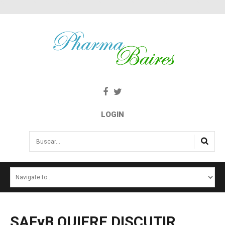
LOGIN
Buscar...
INICIO
NOTICIAS
SALUD E INTERÉS PÚBLICO
SAFyB
QUIERE
DISCUTIR