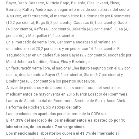
Bayer, Bagó, Casasco, Nutricia Bago, Baliarda, Elea, Investi, Pfizer,
Bernabó, Raffo y Andrómaco, según informes de consultoras del sector.
A su vez, en facturación, el mercado ético fue dominado por Roemmers
(10,2 por ciento), Bagó (5,2 por ciento), Casasco (5,1 por ciento), Gador
(4,8 por ciento), Raffo (4,3 por ciento), Baliarda (4,2 por ciento) , Elea (4,1
por ciento) y Montpellier (4,0 por ciento).
En el mercado de venta libre, Genomma encabezó el ranking en
unidades con el 23,2 por ciento y en pesos con 16.2 por ciento. El
segundo lugar en unidades fue para Bayer (9,9 por ciento), escoltado por
Mead Johnson Nutrition, Glaxo, Elea y Boehringer.
En facturación venta libre, el nacional Elea figuró segundo con el 8,2 por
ciento, desplazando a Bayer (7,9 por ciento), Glaxo (6,7 por ciento) y
Boehringer (6,3 por ciento) a los puestos sucesivos.
A nivel de productos y de acuerdo a las consultoras del sector, los
medicamentos de mayor venta en 2015 fueron Losacor de Roemmers,
Lantus de Sanofi, Lotrial de Roemmers, Seretide de Glaxo, Accu-Chek
Performa de Roche y Dolo Asotrex de Raffo.
Las conclusiones apuntadas por el informe de la COFA son:
El 44.33% del mercado de los medicamentos es abastecido por 10
laboratorios, de los cuales 7 son argentinos.
Los mencionados laboratorios cubren el 41.7% del mercado si