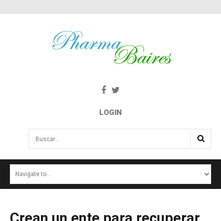
LOGIN
Buscar...
INICIO
NOTICIAS
SALUD E INTERÉS PÚBLICO
Crean
un
ente
para
recuperar