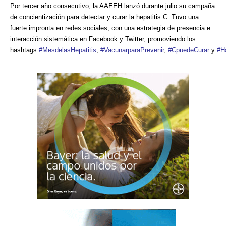
Por tercer año consecutivo, la AAEEH lanzó durante julio su campaña
de concientización para detectar y curar la hepatitis C. Tuvo una
fuerte impronta en redes sociales, con una estrategia de presencia e
interacción sistemática en Facebook y Twitter, promoviendo los
hashtags
#
MesdelasHepatitis
,
#
VacunarparaPrevenir
,
#
CpuedeCurar
y
#
H