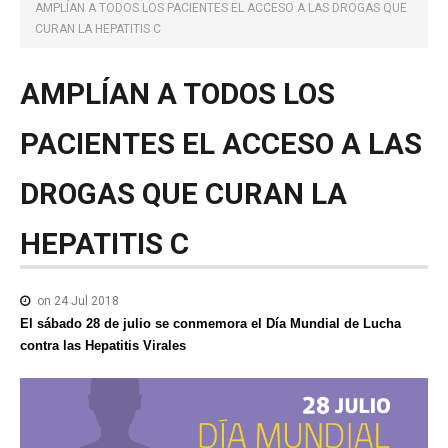
NOTICIAS MEDICAMENTOS
AMPLÍAN A TODOS LOS PACIENTES EL ACCESO A LAS DROGAS QUE
CURAN LA HEPATITIS C
CONTACTO
AMPLÍAN
A
TODOS
LOS
PACIENTES
EL
ACCESO
A
LAS
DROGAS
QUE
CURAN
LA
HEPATITIS
C
on 24 Jul 2018
El sábado 28 de julio se conmemora el Día Mundial de Lucha
contra las Hepatitis Virales