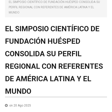
NOTICIAS MEDICAMENTOS
EL SIMPOSIO CIENTÍFICO DE FUNDACIÓN HUÉSPED CONSOLIDA SU
PERFIL REGIONAL CON REFERENTES DE AMÉRICA LATINA Y EL
CONTACTO
MUNDO
EL
SIMPOSIO
CIENTÍFICO
DE
FUNDACIÓN
HUÉSPED
CONSOLIDA
SU
PERFIL
REGIONAL
CON
REFERENTES
DE
AMÉRICA
LATINA
Y
EL
MUNDO
on 20 Ago 2025