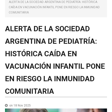
NOTICIAS MEDICAMENTOS
ALERTA DE LA SOCIEDAD ARGENTINA DE PEDIATRÍA: HISTÓRICA
CAÍDA EN VACUNACIÓN INFANTIL PONE EN RIESGO LA INMUNIDAD
CONTACTO
COMUNITARIA
ALERTA
DE
LA
SOCIEDAD
ARGENTINA
DE
PEDIATRÍA:
HISTÓRICA
CAÍDA
EN
VACUNACIÓN
INFANTIL
PONE
EN
RIESGO
LA
INMUNIDAD
COMUNITARIA
on 18 Nov 2025